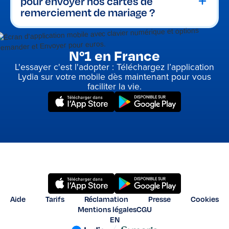
pour envoyer nos cartes de
contribution.
remerciement de mariage ?
N°1 en France
L'essayer c'est l'adopter : Téléchargez l’application
Lydia sur votre mobile dès maintenant pour vous
faciliter la vie.
Aide
Tarifs
Réclamation
Presse
Cookies
Mentions légales
CGU
EN