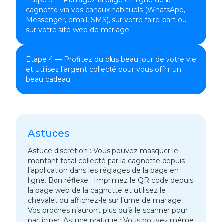
cagnotte via vos canaux habituels (WhatsApp,
Messenger, email, SMS), sur votre faire-part ou
sur votre site web de mariage
Étape 4 — Profitez du plus beau jour de votre vie
et utilisez l’argent collecté pour vous offrir un
beau cadeau.
Astuces
Astuce discrétion : Vous pouvez masquer le
montant total collecté par la cagnotte depuis
l’application dans les réglages de la page en
ligne. Bon réflexe : Imprimez le QR code depuis
la page web de la cagnotte et utilisez le
chevalet ou affichez-le sur l’urne de mariage.
Vos proches n’auront plus qu’à le scanner pour
participer. Astuce pratique : Vous pouvez même