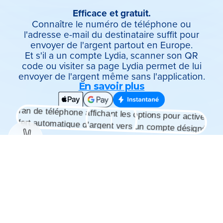
Efficace et gratuit.
Connaître le numéro de téléphone ou
l'adresse e-mail du destinataire suffit pour
envoyer de l'argent partout en Europe.
Et s'il a un compte Lydia, scanner son QR
code ou visiter sa page Lydia permet de lui
envoyer de l'argent même sans l'application.
En savoir plus
✌️
Pour en recevoir
de n'importe
qui
Sûr et instantané. Gratuit
même, si le payeur
utilise Lydia.
Vous décidez sur quel compte l'argent est
crédité.
Une option de transfert automatique vous