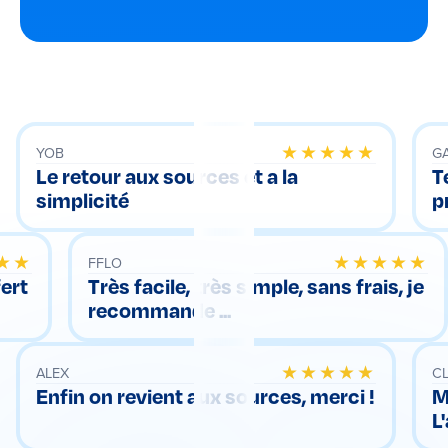
YOB
★★★★★
GA
Le retour aux sources et a la
T
simplicité
p
★★
FFLO
★★★★★
ert
Très facile, très simple, sans frais, je
recommande ...
ALEX
★★★★★
C
Enfin on revient aux sources, merci !
M
L