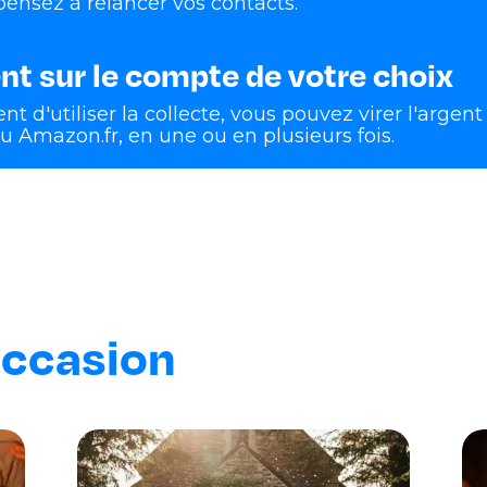
 pensez à relancer vos contacts.
nt sur le compte de votre choix
t d'utiliser la collecte, vous pouvez virer l'argen
 Amazon.fr, en une ou en plusieurs fois.
occasion