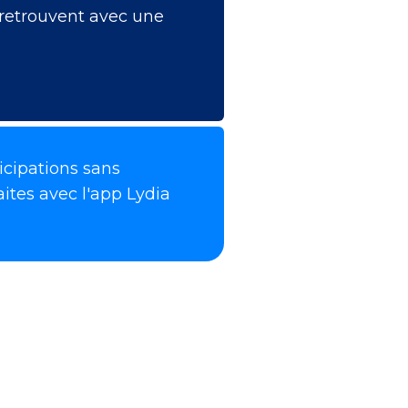
e retrouvent avec une
ticipations sans
ites avec l'app Lydia