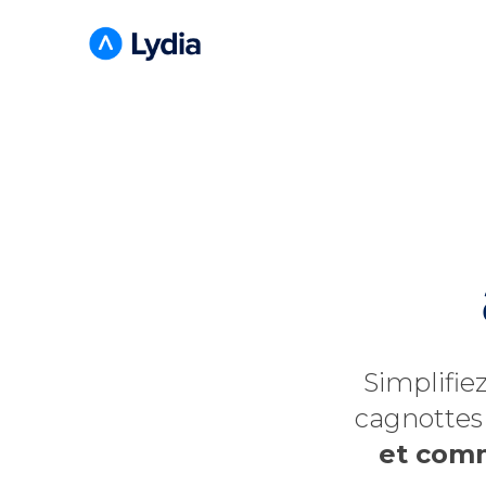
Simplifie
cagnottes 
et comm