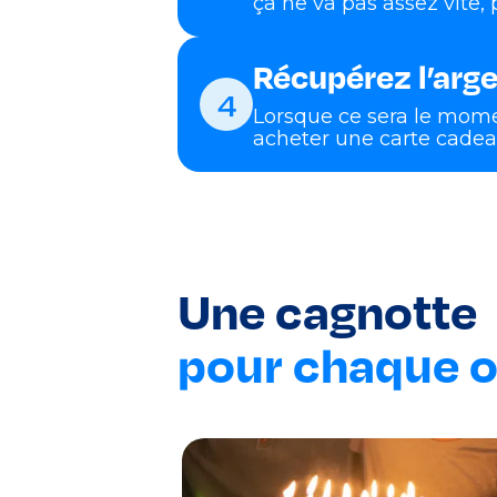
ça ne va pas assez vite,
Récupérez l’arge
4
Lorsque ce sera le momen
acheter une carte cadeau
Une cagnotte
pour chaque 