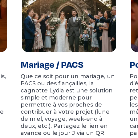
Mariage / PACS
Po
s,
Que ce soit pour un mariage, un
Po
PACS ou des fiançailles, la
d’
cagnotte Lydia est une solution
ret
simple et moderne pour
pe
permettre à vos proches de
le
le
contribuer à votre projet (lune
mê
de miel, voyage, week-end à
un
deux, etc.). Partagez le lien en
ca
avance ou le jour J via un QR
pa