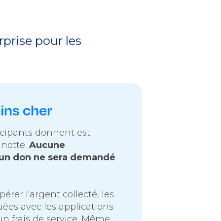
rprise pour les
oins cher
icipants donnent est
gnotte.
Aucune
un don ne sera demandé
rer l'argent collecté, les
uées avec les applications
un frais de service. Même