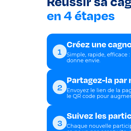
Réussir sa ca
en 4 étapes
Créez une cagnot
1
Simple, rapide, efficace 
donne envie.
Partagez-la par
2
Envoyez le lien de la p
le QR code pour augment
Suivez les parti
3
Chaque nouvelle partici