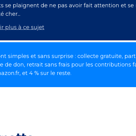
s se plaignent de ne pas avoir fait attention et s
 cher...
ir plus à ce sujet
nt simples et sans surprise : collecte gratuite, par
e don, retrait sans frais pour les contributions fa
on.fr, et 4 % sur le reste.