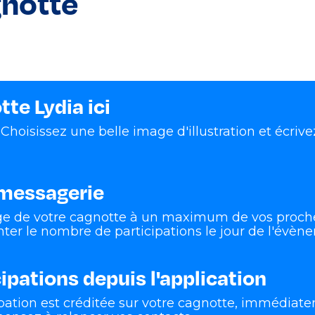
gnotte
te Lydia ici
: Choisissez une belle image d'illustration et écriv
 messagerie
age de votre cagnotte à un maximum de vos proches
er le nombre de participations le jour de l'évèn
cipations depuis l'application
pation est créditée sur votre cagnotte, immédiat