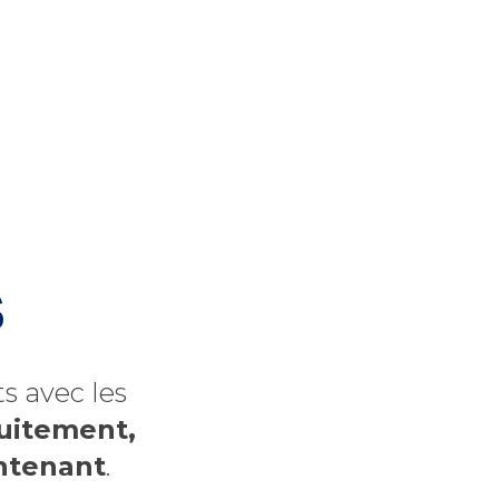
s
s avec les
tuitement,
ntenant
.