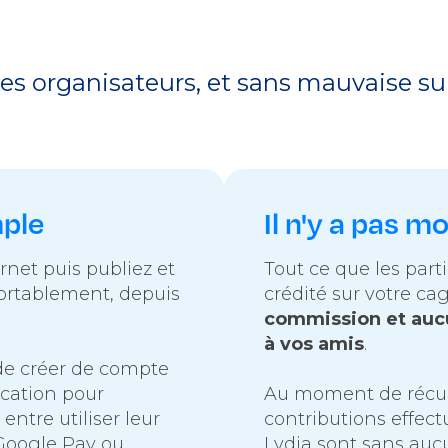
les organisateurs, et sans mauvaise su
mple
Il n'y a pas m
rnet puis publiez et
Tout ce que les part
fortablement, depuis
crédité sur votre ca
commission et auc
à vos amis
.
de créer de compte
ication pour
Au moment de récupé
x entre utiliser leur
contributions effect
 Google Pay ou
Lydia sont sans auc