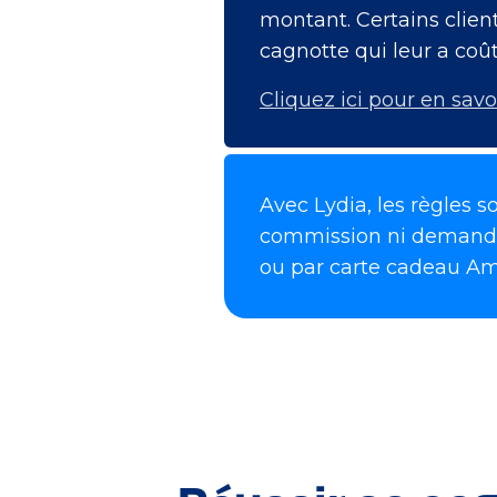
montant. Certains client
cagnotte qui leur a coûté
Cliquez ici pour en savo
Avec Lydia, les règles so
commission ni demande d
ou par carte cadeau Amaz